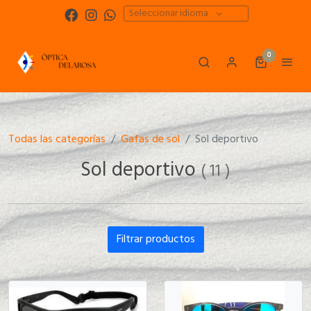
Seleccionar idioma
0
Todas las categorías
Gafas de sol
Sol deportivo
Sol deportivo
(
11
)
Filtrar productos