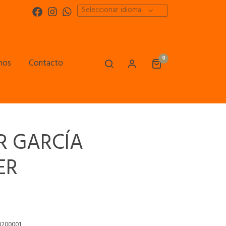
Seleccionar idioma
0
mos
Contacto
R GARCÍA
ER
0200001