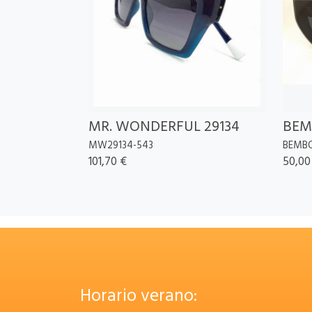
MR. WONDERFUL 29134
BEM
MW29134-543
BEMBO
101,70 €
50,00
Horario verano: