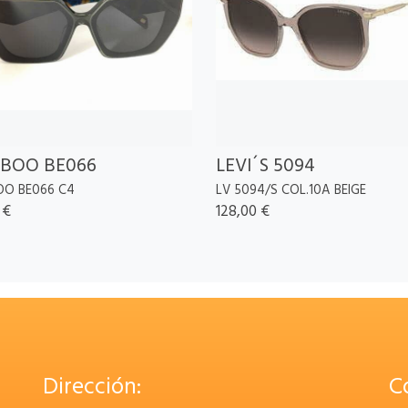
BOO BE066
LEVI´S 5094
O BE066 C4
LV 5094/S COL.10A BEIGE
 €
128,00 €
Dirección:
C