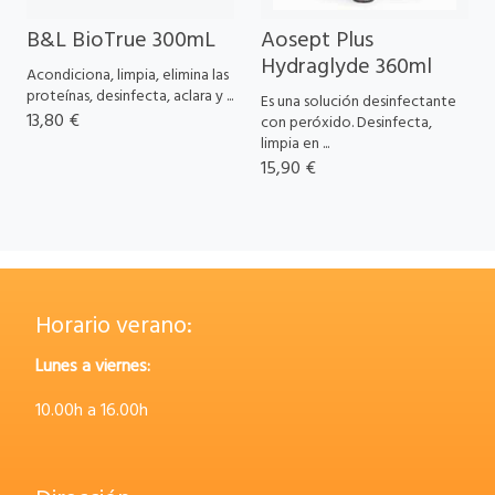
B&L BioTrue 300mL
Aosept Plus
Hydraglyde 360ml
Acondiciona, limpia, elimina las
proteínas, desinfecta, aclara y ...
Es una solución desinfectante
13,80 €
con peróxido. Desinfecta,
limpia en ...
15,90 €
Horario verano:
Lunes a viernes:
10.00h a 16.00h