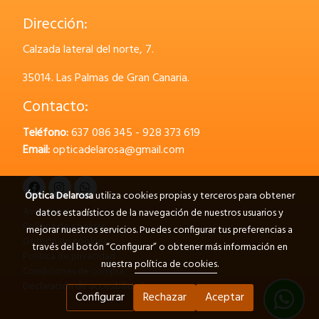
Dirección:
Calzada lateral del norte, 7.
35014.
Las Palmas de Gran Canaria.
Contacto:
Teléfono:
637 086 345 - 928 373 619
Email:
opticadelarosa@gmail.com
Óptica Delarosa
utiliza cookies propias y terceros para obtener
Aviso legal
datos estadísticos de la navegación de nuestros usuarios y
Política de cookies
mejorar nuestros servicios. Puedes configurar tus preferencias a
Gestión de cookies
través del botón “Configurar” o obtener más información en
Política de privacidad
nuestra
política de cookies
.
Condiciones de compra
Declaración de accesibilidad
Configurar
Rechazar
Aceptar