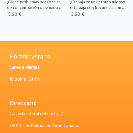
¿Tiene problemas ocasionales
¿Trabaja en un entorno ruidoso
de concentración o de ruido ...
o trabaja con frecuencia con ...
13,90 €
13,90 €
Horario verano:
Lunes a viernes:
10.00h a 16.00h
Dirección:
Calzada lateral del norte, 7.
35014.
Las Palmas de Gran Canaria.