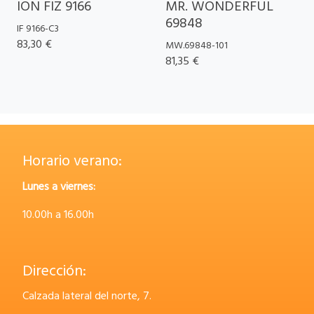
ION FIZ 9166
MR. WONDERFUL
69848
IF 9166-C3
83,30 €
MW.69848-101
81,35 €
Horario verano:
Lunes a viernes:
10.00h a 16.00h
Dirección:
Calzada lateral del norte, 7.