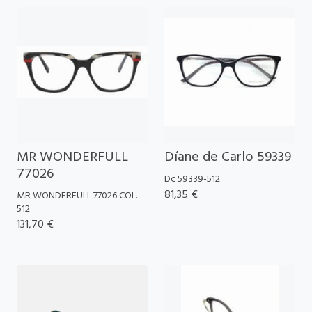
MR WONDERFULL
Díane de Carlo 59339
77026
Dc 59339-512
81,35 €
MR WONDERFULL 77026 COL.
512
131,70 €