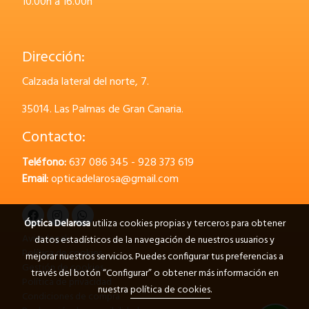
10.00h a 16.00h
Dirección:
Calzada lateral del norte, 7.
35014.
Las Palmas de Gran Canaria.
Contacto:
Teléfono:
637 086 345 - 928 373 619
Email:
opticadelarosa@gmail.com
Óptica Delarosa
utiliza cookies propias y terceros para obtener
Aviso legal
datos estadísticos de la navegación de nuestros usuarios y
Política de cookies
mejorar nuestros servicios. Puedes configurar tus preferencias a
Gestión de cookies
través del botón “Configurar” o obtener más información en
Política de privacidad
nuestra
política de cookies
.
Condiciones de compra