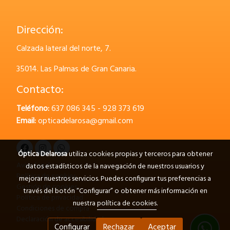
Dirección:
Calzada lateral del norte, 7.
35014.
Las Palmas de Gran Canaria.
Contacto:
Teléfono:
637 086 345 - 928 373 619
Email:
opticadelarosa@gmail.com
Óptica Delarosa
utiliza cookies propias y terceros para obtener
Aviso legal
datos estadísticos de la navegación de nuestros usuarios y
Política de cookies
mejorar nuestros servicios. Puedes configurar tus preferencias a
Gestión de cookies
través del botón “Configurar” o obtener más información en
Política de privacidad
nuestra
política de cookies
.
Condiciones de compra
Declaración de accesibilidad
Configurar
Rechazar
Aceptar