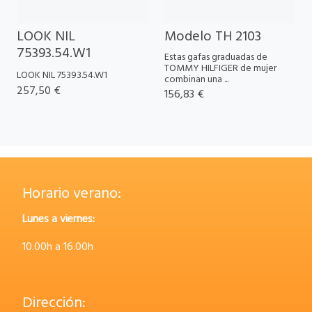
LOOK NIL
Modelo TH 2103
75393.54.W1
Estas gafas graduadas de
TOMMY HILFIGER de mujer
LOOK NIL 75393.54.W1
combinan una ...
257,50 €
156,83 €
Horario verano:
Lunes a viernes:
10.00h a 16.00h
Dirección: