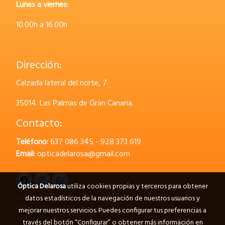
Lunes a viernes:
10.00h a 16.00h
Dirección:
Calzada lateral del norte, 7.
35014.
Las Palmas de Gran Canaria.
Contacto:
Teléfono:
637 086 345 - 928 373 619
Email:
opticadelarosa@gmail.com
Óptica Delarosa
utiliza cookies propias y terceros para obtener
Aviso legal
datos estadísticos de la navegación de nuestros usuarios y
Política de cookies
mejorar nuestros servicios. Puedes configurar tus preferencias a
Gestión de cookies
través del botón “Configurar” o obtener más información en