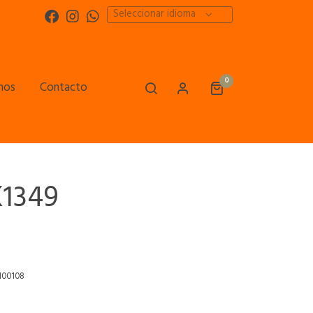
Seleccionar idioma
0
mos
Contacto
K1349
100108