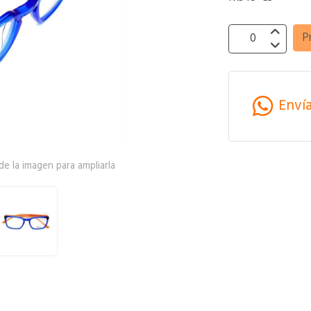
P
Enví
e la imagen para ampliarla